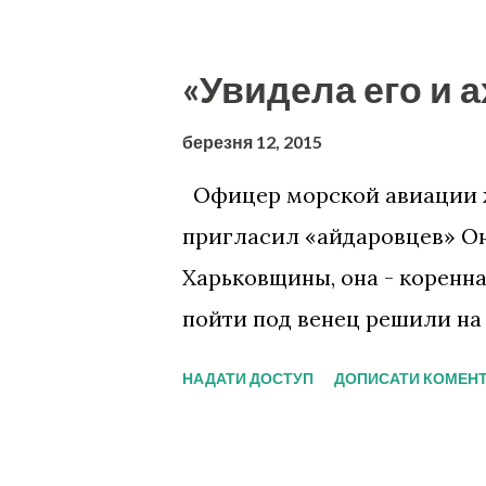
«Увидела его и а
березня 12, 2015
Офицер морской авиации же
пригласил «айдаровцев» Он
Харьковщины, она - коренна
пойти под венец решили на 
младшему брату прямо с фро
НАДАТИ ДОСТУП
ДОПИСАТИ КОМЕН
Гости подарили молодожена
разгрузку.