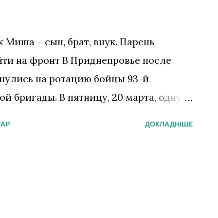
х Миша – сын, брат, внук. Парень
ойти на фронт В Приднепровье после
рнулись на ротацию бойцы 93-й
 бригады. В пятницу, 20 марта, одну
виков встречал Павлоград. С цветами,
ТАР
ДОКЛАДНІШЕ
м скандированием: «Герои!»