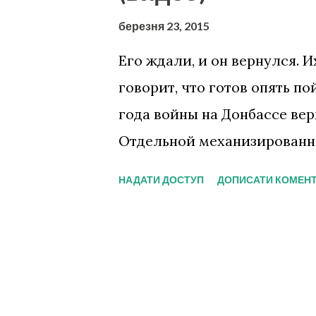
к
а
березня 23, 2015
ц
Его ждали, и он вернулся. И
і
говорит, что готов опять п
ї
года войны на Донбассе ве
Отдельной механизированной
из последних групп фронто
НАДАТИ ДОСТУП
ДОПИСАТИ КОМЕН
шампанским и многоразовы