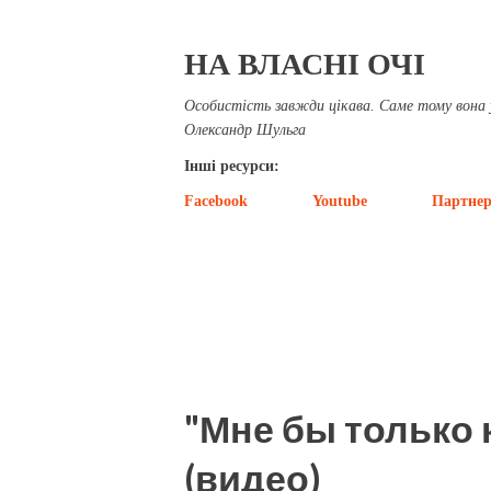
НА ВЛАСНІ ОЧІ
Особистість завжди цікава. Саме тому вона у 
Олександр Шульга
Інші ресурси:
Facebook
Youtube
Партнер
П
Показано дописи з березень, 2015
у
б
"Мне бы только к
л
і
(видео)