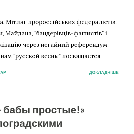
на. Мітинг пророссійських федералістів.
, Майдана, "бандерівців-фашистів" і
лізацію через негайний референдум,
анам "русской весны" посвящается
ТАР
ДОКЛАДНІШЕ
- бабы простые!»
лоградскими