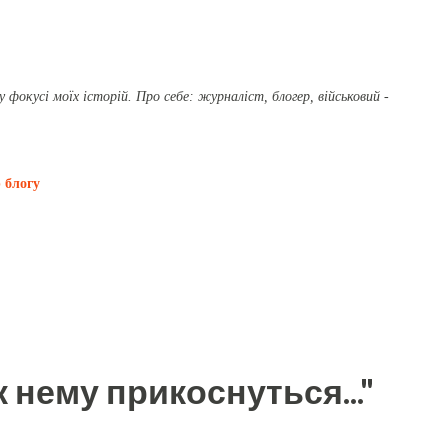
Перейти до основного вмісту
фокусі моїх історій. Про себе: журналіст, блогер, військовий -
 блогу
 нему прикоснуться..."