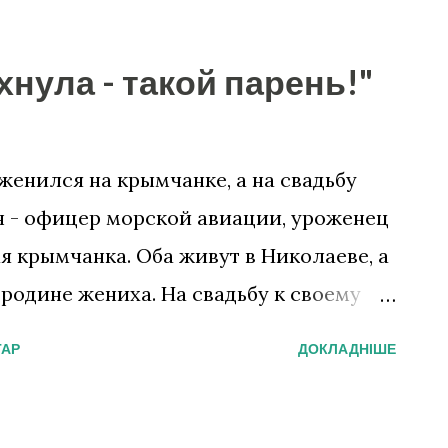
хнула - такой парень!"
нился на крымчанке, а на свадьбу
 - офицер морской авиации, уроженец
я крымчанка. Оба живут в Николаеве, а
родине жениха. На свадьбу к своему
нта приехал боец «Айдара». И не один.
ТАР
ДОКЛАДНІШЕ
м цветы, банкноты и... армейскую